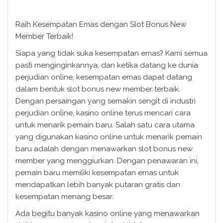
Raih Kesempatan Emas dengan Slot Bonus New
Member Terbaik!
Siapa yang tidak suka kesempatan emas? Kami semua
pasti menginginkannya, dan ketika datang ke dunia
perjudian online, kesempatan emas dapat datang
dalam bentuk slot bonus new member terbaik.
Dengan persaingan yang semakin sengit di industri
perjudian online, kasino online terus mencari cara
untuk menarik pemain baru. Salah satu cara utama
yang digunakan kasino online untuk menarik pemain
baru adalah dengan menawarkan slot bonus new
member yang menggiurkan. Dengan penawaran ini,
pemain baru memiliki kesempatan emas untuk
mendapatkan lebih banyak putaran gratis dan
kesempatan menang besar.
Ada begitu banyak kasino online yang menawarkan