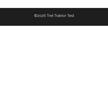
©2026 Tret Traktor Test