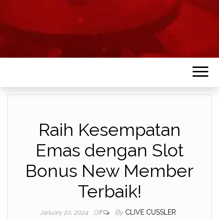
TRAKTOR
TEST
Raih Kesempatan
Emas dengan Slot
Bonus New Member
Terbaik!
By
CLIVE CUSSLER
January 20, 2024
Off