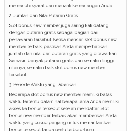
memenuhi syarat dan menarik kemenangan Anda.
2. Jumlah dan Nilai Putaran Gratis
Slot bonus new member juga sering kali datang
dengan putaran gratis sebagai bagian dari
penawaran tersebut. Ketika mencari slot bonus new
member terbaik, pastikan Anda memperhatikan
jumlah dan nilai dari putaran gratis yang ditawarkan.
Semakin banyak putaran gratis dan semakin tinggi
nilainya, semakin baik slot bonus new member
tersebut.
3. Periode Waktu yang Diberikan
Beberapa slot bonus new member memiliki batas
waktu tertentu dalam hal berapa lama Anda memiliki
akses ke bonus tersebut setelah mendaftar. Slot
bonus new member terbaik akan memberikan Anda
waktu yang cukup panjang untuk memanfaatkan
bonus tersebut tanpa perlu terburu-buru.