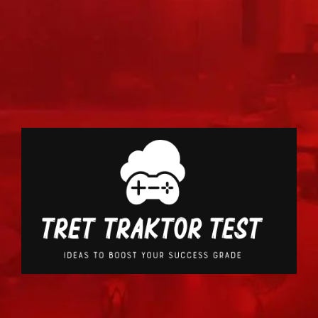
Ideas To Boost Your Success Grade
TRET